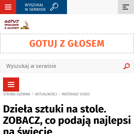
WYSZUKAJ
Rozwiń
Roz
W SERWISIE
nawigację
naw
GOTUJ Z GŁOSEM
Rozwiń
nawigację
STRONA GŁÓWNA
AKTUALNOŚCI
MATERIAŁY VIDEO
Dzieła sztuki na stole.
ZOBACZ, co podają najlepsi
na świecie