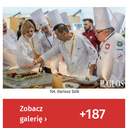
fot. Dariusz Dzik
Zobacz
+187
galerię ›