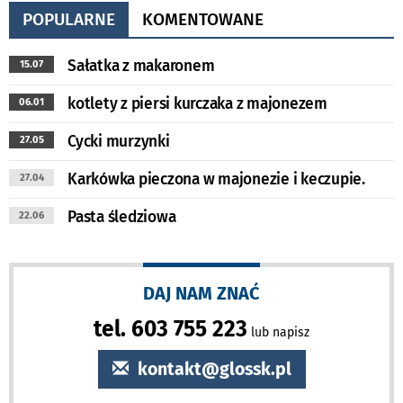
POPULARNE
KOMENTOWANE
Sałatka z makaronem
15.07
kotlety z piersi kurczaka z majonezem
06.01
Cycki murzynki
27.05
Karkówka pieczona w majonezie i keczupie.
27.04
Pasta śledziowa
22.06
DAJ NAM ZNAĆ
tel. 603 755 223
lub napisz
kontakt@glossk.pl