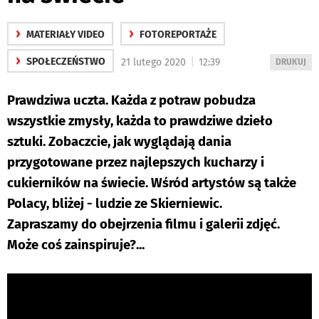
›
›
MATERIAŁY VIDEO
FOTOREPORTAŻE
›
|
SPOŁECZEŃSTWO
21 lutego 2020
12:39
WYDRUKUJ
DRUKUJ
PODSTRON
DO
Prawdziwa uczta. Każda z potraw pobudza
wszystkie zmysły, każda to prawdziwe dzieło
sztuki. Zobaczcie, jak wyglądają dania
przygotowane przez najlepszych kucharzy i
cukierników na świecie. Wśród artystów są także
Polacy, bliżej - ludzie ze Skierniewic.
Zapraszamy do obejrzenia filmu i galerii zdjęć.
Może coś zainspiruje?...