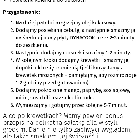
Przygotowanie:
Na dużej patelni rozgrzejmy olej kokosowy.
Dodajmy posiekaną cebulę, a następnie smażmy ją
na średniej mocy płyty DYNACOOK przez 2-3 minuty
do zeszklenia.
Następnie dodajmy czosnek i smażmy 1-2 minuty.
W kolejnym kroku dodajmy krewetki i smażmy je,
dopóki lekko się zrumienią (jeśli korzystamy z
krewetek mrożonych - pamiętajmy, aby rozmrozić je
1-2 godziny przed gotowaniem)
Dodajmy pokrojone mango, paprykę, sos sojowy,
miód, sos chili oraz sok z limonki.
Wymieszajmy i gotujmy przez kolejne 5-7 minut.
A co po krewetkach? Mamy pewien bonus -
przepis na delikatną sałatkę a’la w stylu
greckim. Danie nie tylko zachwyci wyglądem,
ale także smakiem. Jej świeżość i