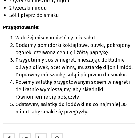
2 łyżeczki musztardy dijon
2 łyżeczki miodu
Sól i pieprz do smaku
Przygotowanie:
W dużej misce umieśćmy mix sałat.
Dodajmy pomidorki koktajlowe, oliwki, pokrojony
ogórek, czerwoną cebulę i żółtą paprykę.
Przygotujmy sos winegret, mieszając dokładnie
oliwę z oliwek, ocet winny, musztardę dijon i miód.
Doprawmy mieszankę solą i pieprzem do smaku.
Polejmy sałatkę przygotowanym sosem winegret i
delikatnie wymieszajmy, aby składniki
równomiernie się połączyły.
Odstawmy sałatkę do lodówki na co najmniej 30
minut, aby smaki się przegryzły.