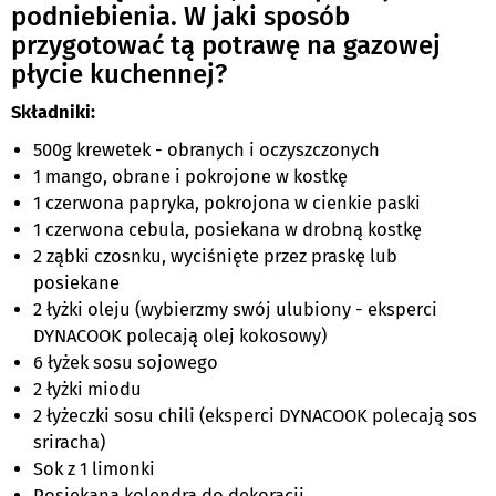
podniebienia. W jaki sposób
przygotować tą potrawę na gazowej
płycie kuchennej?
Składniki:
500g krewetek - obranych i oczyszczonych
1 mango, obrane i pokrojone w kostkę
1 czerwona papryka, pokrojona w cienkie paski
1 czerwona cebula, posiekana w drobną kostkę
2 ząbki czosnku, wyciśnięte przez praskę lub
posiekane
2 łyżki oleju (wybierzmy swój ulubiony - eksperci
DYNACOOK polecają olej kokosowy)
6 łyżek sosu sojowego
2 łyżki miodu
2 łyżeczki sosu chili (eksperci DYNACOOK polecają sos
sriracha)
Sok z 1 limonki
Posiekana kolendra do dekoracji