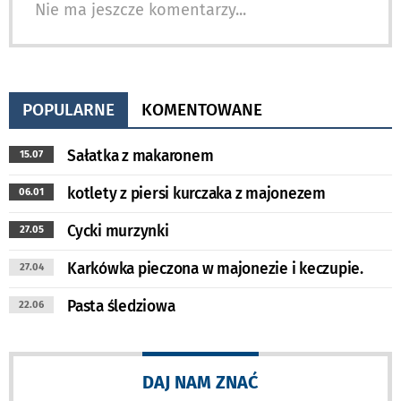
Nie ma jeszcze komentarzy...
POPULARNE
KOMENTOWANE
Sałatka z makaronem
15.07
kotlety z piersi kurczaka z majonezem
06.01
Cycki murzynki
27.05
Karkówka pieczona w majonezie i keczupie.
27.04
Pasta śledziowa
22.06
DAJ NAM ZNAĆ