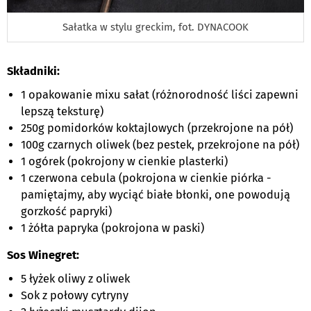
Sałatka w stylu greckim, fot. DYNACOOK
Składniki:
1 opakowanie mixu sałat (różnorodność liści zapewni
lepszą teksturę)
250g pomidorków koktajlowych (przekrojone na pół)
100g czarnych oliwek (bez pestek, przekrojone na pół)
1 ogórek (pokrojony w cienkie plasterki)
1 czerwona cebula (pokrojona w cienkie piórka -
pamiętajmy, aby wyciąć białe błonki, one powodują
gorzkość papryki)
1 żółta papryka (pokrojona w paski)
Sos Winegret:
5 łyżek oliwy z oliwek
Sok z połowy cytryny