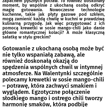
zapachem pysznych potraw. To również doskonały
moment, by wspólnie z ukochaną osobą odkryć
magię gotowania. Nowoczesne technologie
kuchenne, takie jak płyty gazowe pod szkłem,
mogą zamienić każdą chwilę w kuchni w prawdziwą
kulinarną przygodę. Jak więc przygotować z ich
pomocą krewetki w sosie mango-chili jako danie
główne romantycznej kolacji? A może klasyczną
sałatkę w stylu greckim?
Gotowanie z ukochaną osobą może być
nie tylko wspaniałą zabawą, ale
również doskonałą okazją do
spędzenia wspólnych chwil w intymnej
atmosferze. Na Walentynki szczególnie
polecamy krewetki w sosie mango-chili
– potrawę, która zachwyci smakiem i
wyglądem. Egzotyczne połączenie
słodkiego mango i ostrego chili tworzy
harmonię smaków, która podbije