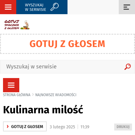
WYSZUKAJ
Rozwiń
Roz
W SERWISIE
nawigację
naw
GOTUJ Z GŁOSEM
Rozwiń
nawigację
STRONA GŁÓWNA
NAJNOWSZE WIADOMOŚCI
Kulinarna milość
›
|
GOTUJ Z GŁOSEM
3 lutego 2025
11:39
WYDRUKUJ
DRUKUJ
PODSTRON