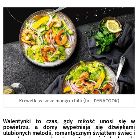
DO
Krewetki w sosie mango-chilli (fot. DYNACOOK)
Walentynki to czas, gdy miłość unosi się w
powietrzu, a domy wypełniają się dźwiękami
ulubionych melodii, romantycznym światłem świec i